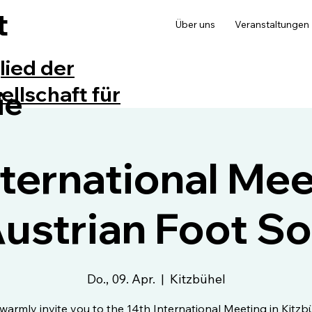
t
Über uns
Veranstaltungen
lied der
llschaft für
ie
nternational Mee
Austrian Foot So
Do., 09. Apr.
  |  
Kitzbühel
warmly invite you to the 14th International Meeting in Kitzbü