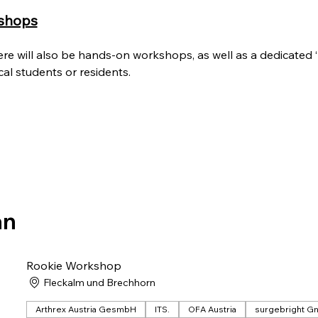
shops
there will also be hands-on workshops, as well as a dedicated
cal students or residents.
an
Rookie Workshop
Fleckalm und Brechhorn
Arthrex Austria GesmbH
ITS.
OFA Austria
surgebright 