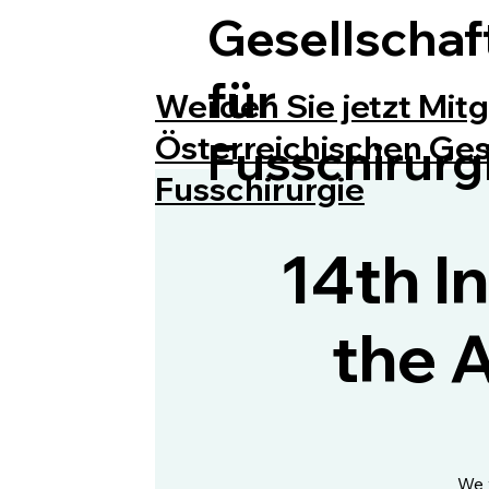
Gesellschaf
für
Werden Sie jetzt Mitg
Österreichischen Gese
Fusschirurg
Fusschirurgie
14th I
the 
We 